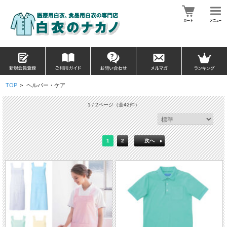
TOP
>
ヘルパー・ケア
1 / 2ページ
（全42件）
1
2
次へ