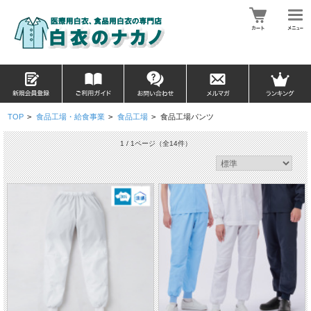
TOP
>
食品工場・給食事業
>
食品工場
>
食品工場パンツ
1 / 1ページ
（全14件）