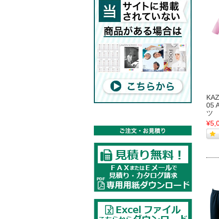
KA
05
ツ
¥5,