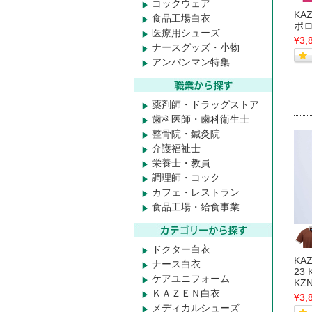
コックウェア
KA
食品工場白衣
ポ
医療用シューズ
¥3,
ナースグッズ・小物
アンパンマン特集
薬剤師・ドラッグストア
歯科医師・歯科衛生士
整骨院・鍼灸院
介護福祉士
栄養士・教員
調理師・コック
カフェ・レストラン
食品工場・給食事業
ドクター白衣
KA
ナース白衣
23 
ケアユニフォーム
KZ
ＫＡＺＥＮ白衣
¥3,
メディカルシューズ