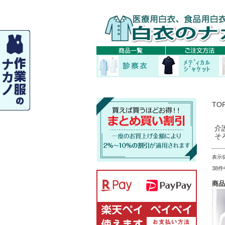
TO
介
そ
表示
38
商品