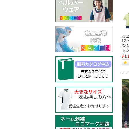
KA
12 
KZ
ト
¥4,