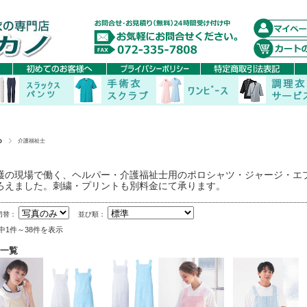
P
介護福祉士
護の現場で働く、ヘルパー・介護福祉士用のポロシャツ・ジャージ・エ
ろえました。刺繍・プリントも別料金にて承ります。
切替：
並び順：
件中1件～38件を表示
一覧