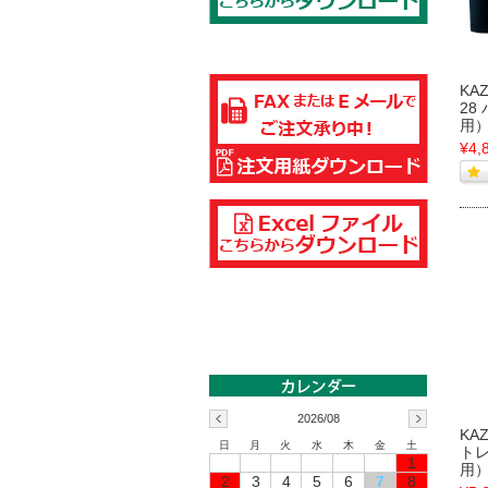
KA
28
用
¥4,
2026/08
KAZ
日
月
火
水
木
金
土
ト
1
用
2
3
4
5
6
7
8