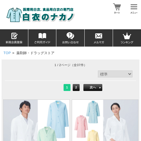
TOP
>
薬剤師・ドラッグストア
1 / 2ページ
（全37件）
1
2
次へ