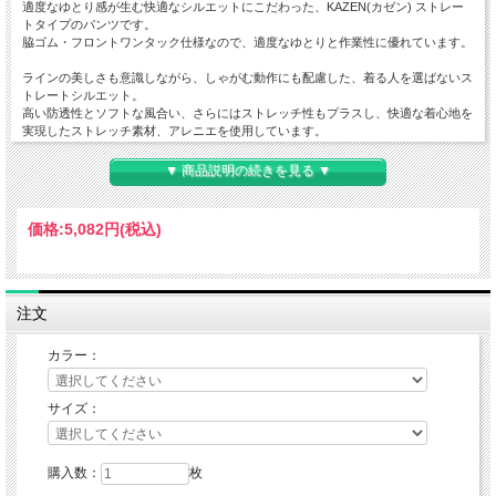
適度なゆとり感が生む快適なシルエットにこだわった、KAZEN(カゼン) ストレー
トタイプのパンツです。
脇ゴム・フロントワンタック仕様なので、適度なゆとりと作業性に優れています。
ラインの美しさも意識しながら、しゃがむ動作にも配慮した、着る人を選ばないス
トレートシルエット。
高い防透性とソフトな風合い、さらにはストレッチ性もプラスし、快適な着心地を
実現したストレッチ素材、アレニエを使用しています。
▼ 商品説明の続きを見る ▼
価格:
5,082円
(税込)
注文
カラー：
サイズ：
購入数：
枚