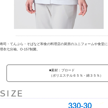
寿司・てんぷら・そばなど和食の料理店の厨房のユニフォームや食堂に
理衣七分袖。O-157制菌。
■素材：ブロード
（ポリエステル６５％・綿３５％）