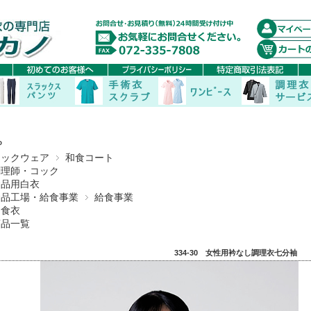
P
コックウェア
和食コート
調理師・コック
食品用白衣
食品工場・給食事業
給食事業
和食衣
商品一覧
334-30 女性用衿なし調理衣七分袖