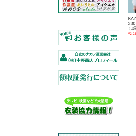
KA
33
し
¥2,9