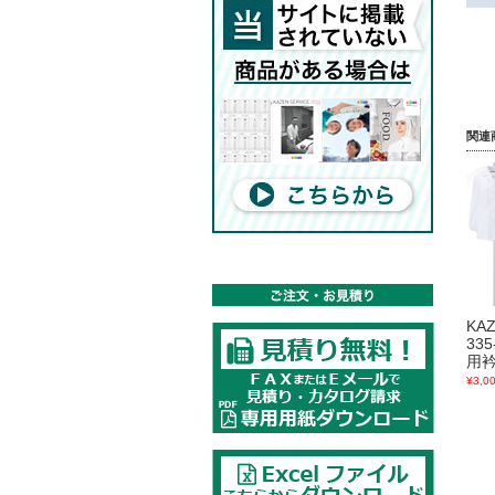
関連
KA
335
用
¥3,0