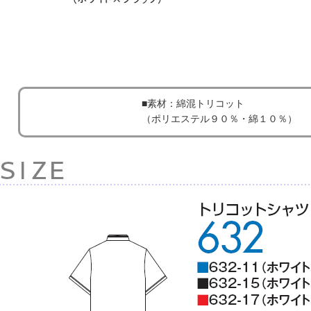
■素材：綿混トリコット
（ポリエステル９０％・綿１０％）