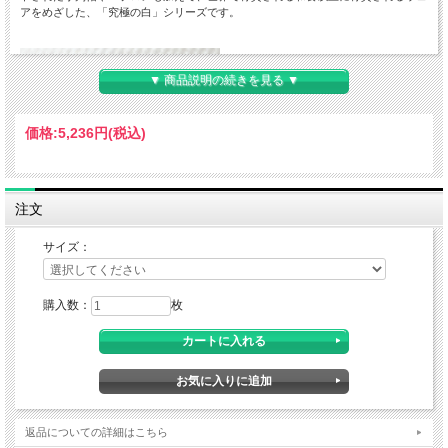
アをめざした、「究極の白」シリーズです。
▼ 商品説明の続きを見る ▼
価格:
5,236円
(税込)
■素材：
注文
ＣＶＣツイル
（綿５５％・
ポリエステル４５％）
サイズ：
購入数：
枚
返品についての詳細はこちら