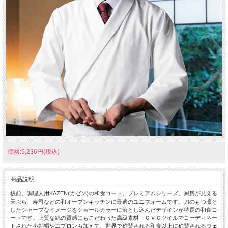
価格:5,236円(税込)
商品説明
板前、調理人用KAZEN(カゼン)の和食コート、プレミアムシリーズ。厨房が見える
天ぷら、寿司などの和オープンキッチンに最適のユニフォームです。刀のもつ凛と
したシャープなイメージをショールカラーに落とし込んだデザインが特長の和食コ
ートです。上質な綿の質感にもこだわった高級素材 ＣＶＣツイルでコーディネー
トされた小判帽やエプロンも加えて、世界で称賛される和食以上に称賛されるウェ