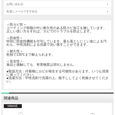
お問い合わせ
友達にメールですすめる
＜防カビ性＞
コーティング樹脂の中に耐久性のある防カビ加工を施しています。
正しい使い方をすれば、カビでのトラブルを防止します。
＜防血性＞
特別に防血性機能を付与しています。最も落としにくい血による汚
れも、中性洗剤による洗濯で洗い落すことができます。
＜耐久性＞
乾熱で130℃まで耐えられます。
＜安全性＞
食品と接触しても、有害物質は溶出しません。
●取扱方法：付着物にカビが発生する可能性があります。いつも清潔
に保ってください。
●洗濯方法：中性洗剤で洗濯の上。陰干ししてよく乾燥させてくださ
い。
関連商品