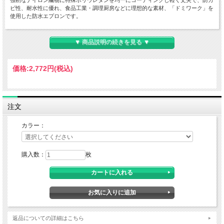
ビ性、耐水性に優れ、食品工業・調理厨房などに理想的な素材、「ドミワーク」を
使用した防水エプロンです。
＜防カビ性＞
コーティング樹脂の中に耐久性のある防カビ加工を施しています。正しい使い方を
▼ 商品説明の続きを見る ▼
すれば、カビでのトラブルを防止します。
＜防血性＞
価格:
2,772円
(税込)
特別に防血性機能を付与しています。最も落としにくい血による汚れも、中性洗剤
による洗濯で洗い落すことができます。
＜耐久性＞
乾熱で130℃まで耐えられます。
注文
＜安全性＞
カラー：
食品と接触しても、有害物質は溶出しません。
●取扱方法：付着物にカビが発生する可能性があります。いつも清潔に保ってくだ
さい。
購入数：
枚
●洗濯方法：中性洗剤で洗濯の上。陰干ししてよく乾燥させてください。
■素材：ドミワーク
(ナイロン１００％)
返品についての詳細はこちら