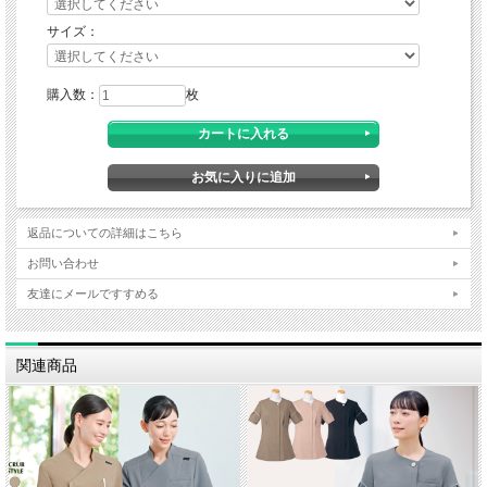
サイズ：
購入数：
枚
やわらかい色合いが感じさせる安らぎとやさしさ RISERVAリゼルヴァのレディ
スパンツです。清潔感のある配色カラーで空間になじむデザインです。年齢を問わ
ずに着られる美しいシルエットを採用しました。ストレッチ・制菌・吸水速乾・帯
電防止・軽量と機能が充実。
返品についての詳細はこちら
お問い合わせ
友達にメールですすめる
関連商品