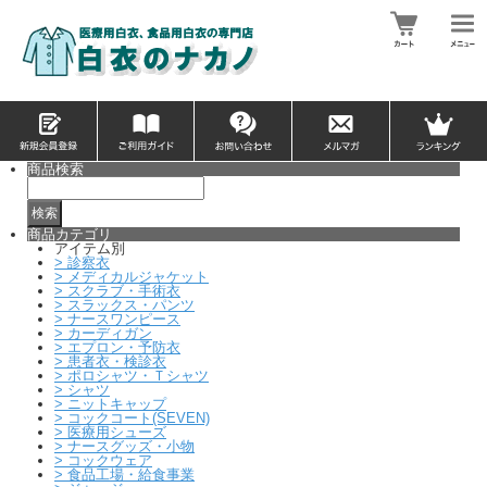
商品検索
商品カテゴリ
アイテム別
>
診察衣
>
メディカルジャケット
>
スクラブ・手術衣
>
スラックス・パンツ
>
ナースワンピース
>
カーディガン
>
エプロン・予防衣
>
患者衣・検診衣
>
ポロシャツ・Ｔシャツ
>
シャツ
>
ニットキャップ
>
コックコート(SEVEN)
>
医療用シューズ
>
ナースグッズ・小物
>
コックウェア
>
食品工場・給食事業