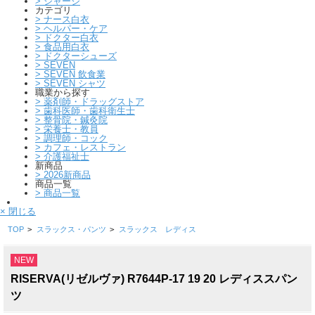
>
ジャージ
カテゴリ
>
ナース白衣
>
ヘルパー・ケア
>
ドクター白衣
>
食品用白衣
>
ドクターシューズ
>
SEVEN
>
SEVEN 飲食業
>
SEVEN シャツ
職業から探す
>
薬剤師・ドラッグストア
>
歯科医師・歯科衛生士
>
整骨院・鍼灸院
>
栄養士・教員
>
調理師・コック
>
カフェ・レストラン
>
介護福祉士
新商品
>
2026新商品
商品一覧
>
商品一覧
× 閉じる
TOP
>
スラックス・パンツ
>
スラックス レディス
NEW
RISERVA(リゼルヴァ) R7644P-17 19 20 レディススパン
ツ