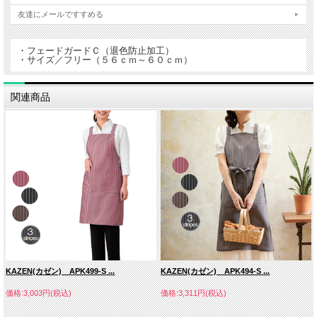
友達にメールですすめる
・フェードガードＣ（退色防止加工）
・サイズ／フリー（５６ｃｍ～６０ｃｍ）
ゴム仕様
関連商品
■素材：ツイル
（ポリエステル１００％）
KAZEN(カゼン) APK499-S ...
KAZEN(カゼン) APK494-S ...
価格:3,003円(税込)
価格:3,311円(税込)