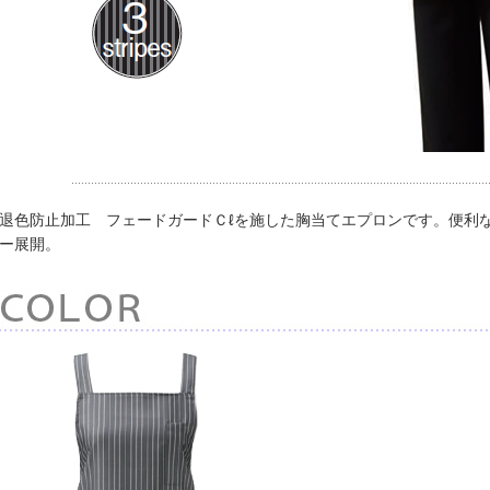
退色防止加工 フェードガードＣℓを施した胸当てエプロンです。便利
ー展開。