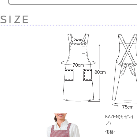
KAZEN(カゼン)
プ）
価格: