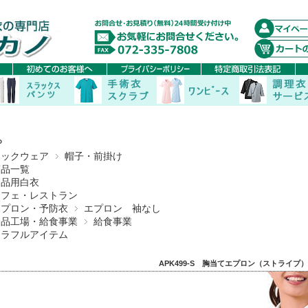
P
コックウェア
帽子・前掛け
商品一覧
食品用白衣
カフェ・レストラン
エプロン・予防衣
エプロン 袖なし
食品工場・給食事業
給食事業
カラフルアイテム
APK499-S 胸当てエプロン（ストライプ）