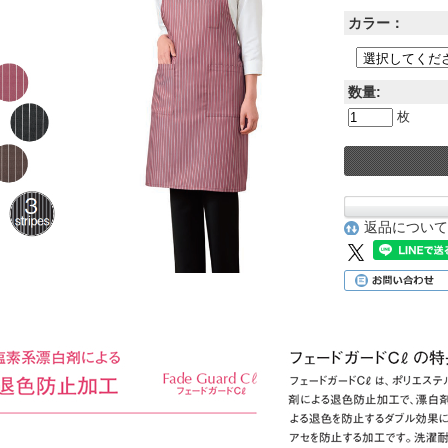
カラー：
数量:
枚
返品について